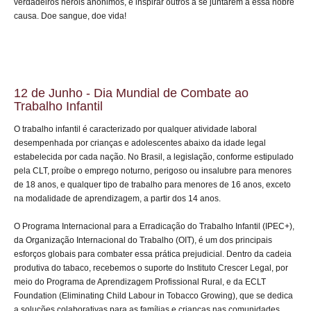
verdadeiros heróis anônimos, e inspirar outros a se juntarem a essa nobre
causa. Doe sangue, doe vida!
12 de Junho - Dia Mundial de Combate ao
Trabalho Infantil
O trabalho infantil é caracterizado por qualquer atividade laboral
desempenhada por crianças e adolescentes abaixo da idade legal
estabelecida por cada nação. No Brasil, a legislação, conforme estipulado
pela CLT, proíbe o emprego noturno, perigoso ou insalubre para menores
de 18 anos, e qualquer tipo de trabalho para menores de 16 anos, exceto
na modalidade de aprendizagem, a partir dos 14 anos.
O Programa Internacional para a Erradicação do Trabalho Infantil (IPEC+),
da Organização Internacional do Trabalho (OIT), é um dos principais
esforços globais para combater essa prática prejudicial. Dentro da cadeia
produtiva do tabaco, recebemos o suporte do Instituto Crescer Legal, por
meio do Programa de Aprendizagem Profissional Rural, e da ECLT
Foundation (Eliminating Child Labour in Tobacco Growing), que se dedica
a soluções colaborativas para as famílias e crianças nas comunidades