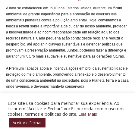
A data se estabeleceu em 1970 nos Estados Unidos, durante um fórum
ambiental de grande importância para a aprovação de diversas leis
ambientais pioneiras contra a poluição ambiental. Hoje, convidamos a
todos a refletir sobre a importância de cuidar do nosso ambiente, proteger
a biodiversidade e agir com responsabilidade em relação ao uso dos
recursos naturais. Cada pequena ação conta: desde reciclar e reduzir o
desperdício, até apoiar iniciativas sustentáveis e defender políticas que
promovam a preservação ambiental. Juntos, podemos fazer a diferença e
garantir um futuro mais saudável e sustentável para as gerações futuras.
A Premium Tabacos apoia e incentiva ações em prol da sustentabilidade e
proteção do meio ambiente, promovendo a reflexão e o desenvolvimento
de uma consciência ambiental na sociedade, pois o Planeta Terra é a casa
onde vivemos, e devemos mantê-la conservada.
Este site usa cookies para melhorar sua experiência. Ao
clicar em "Aceitar e Fechar" você concorda com o uso dos
cookies, termos e políticas do site.
Leia Mais
15 de Abril - Dia Nacional da Conservação do Solo
Aceitar e Fechar
Desde 1989, comemora-se o Dia Nacional de Conservação do Solo, tendo